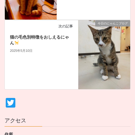
今日のにゃんこブログ
次の記事
猫の毛色別特徴をおしえるにゃ
ん
2025年5月10日
T
wi
tt
アクセス
er
住所