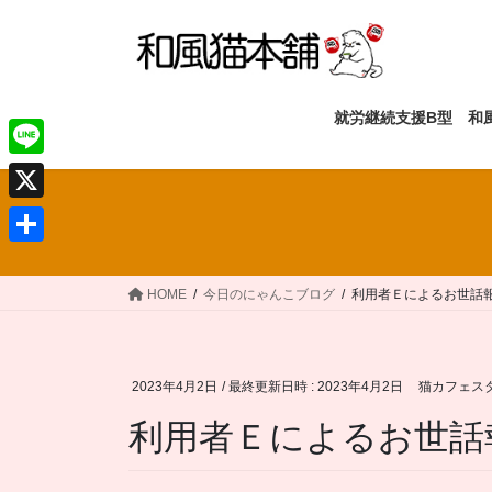
コ
ナ
ン
ビ
テ
ゲ
ン
ー
ツ
シ
就労継続支援B型 和
へ
ョ
ス
ン
L
キ
に
i
X
ッ
移
n
プ
動
共
e
有
HOME
今日のにゃんこブログ
利用者Ｅによるお世話
2023年4月2日
/ 最終更新日時 :
2023年4月2日
猫カフェス
利用者Ｅによるお世話