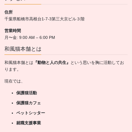
tt
er
住所
千葉県船橋市高根台1-7-3第三大京ビル３階
営業時間
月〜金: 9:00 AM – 6:00 PM
和風猫本舗とは
和風猫本舗とは
『動物と人の共生』
という思いを胸に活動してお
ります。
現在では、
保護猫活動
保護猫カフェ
ペットシッター
就職支援事業