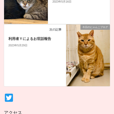
2023年5月16日
今日のにゃんこブログ
次の記事
利用者Ｙによるお世話報告
2023年5月29日
T
wi
アクセス