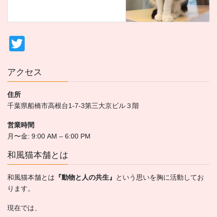
T
wi
tt
アクセス
er
住所
千葉県船橋市高根台1-7-3第三大京ビル３階
営業時間
月〜金: 9:00 AM – 6:00 PM
和風猫本舗とは
和風猫本舗とは
『動物と人の共生』
という思いを胸に活動してお
ります。
現在では、