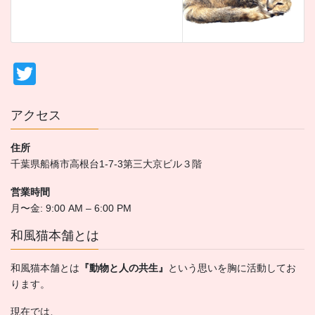
T
wi
tt
アクセス
er
住所
千葉県船橋市高根台1-7-3第三大京ビル３階
営業時間
月〜金: 9:00 AM – 6:00 PM
和風猫本舗とは
和風猫本舗とは
『動物と人の共生』
という思いを胸に活動してお
ります。
現在では、