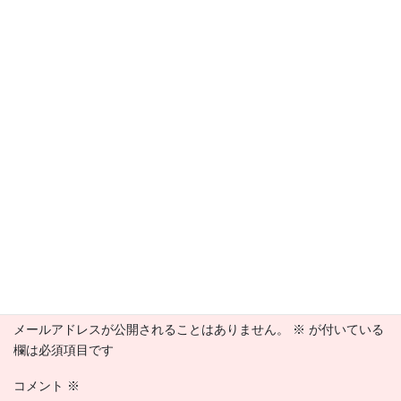
この掃除機がお気に入りにゃん
2026年1月14日
このおもちゃが楽しそうにゃん
2026年1月9日
今日のにゃんこブログ
カテゴリー
#千葉県船橋市 #高根公団 #新京成線 #就労継続支援B型 
タグ
コメントを残す
メールアドレスが公開されることはありません。
※
が付いている
欄は必須項目です
コメント
※