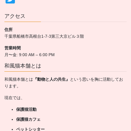
wi
tt
アクセス
er
住所
千葉県船橋市高根台1-7-3第三大京ビル３階
営業時間
月〜金: 9:00 AM – 6:00 PM
和風猫本舗とは
和風猫本舗とは
『動物と人の共生』
という思いを胸に活動してお
ります。
現在では、
保護猫活動
保護猫カフェ
ペットシッター