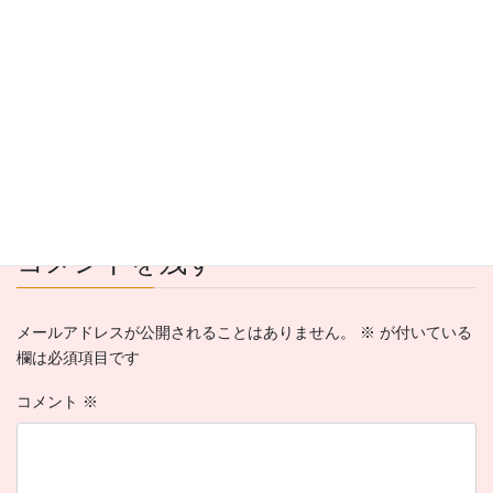
「プリスクリプションダイエット お気に入りにゃん」
2025年11月5日
お知らせ
カテゴリー
#千葉県船橋市 #高根公団 #京成電鉄松戸線 #就労継続支援
タグ
コメントを残す
メールアドレスが公開されることはありません。
※
が付いている
欄は必須項目です
コメント
※