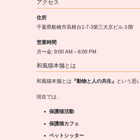
アクセス
住所
千葉県船橋市高根台1-7-3第三大京ビル３階
営業時間
月〜金: 9:00 AM – 6:00 PM
和風猫本舗とは
和風猫本舗とは
『動物と人の共生』
という思
現在では、
保護猫活動
保護猫カフェ
ペットシッター