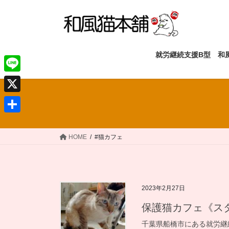
コ
ナ
ン
ビ
テ
ゲ
ン
ー
ツ
シ
就労継続支援B型 和
へ
ョ
ス
ン
L
キ
に
i
X
ッ
移
n
プ
動
共
e
有
HOME
#猫カフェ
2023年2月27日
保護猫カフェ《ス
千葉県船橋市にある就労継