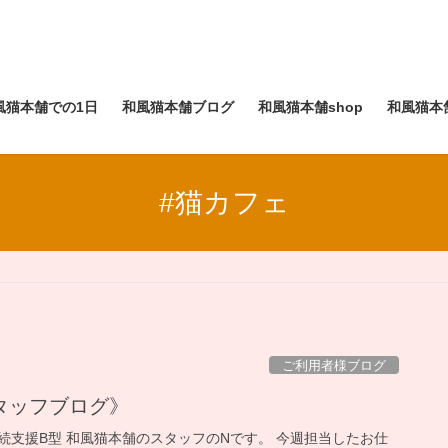
風猫本舗での1日
和風猫本舗ブログ
和風猫本舗shop
和風猫本
#猫カフェ
ご利用者様ブログ
タッフブログ》
続支援B型 和風猫本舗のスタッフのNです。 今週担当したお仕